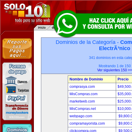
Dominios de la Categoría -
Com
ElectrÃ³nico
341 dominios en esta categ
Mostrando 1 de 150
Ver siguientes 150 >>
Nombre de Dominio
Precio
comprasya.com
$49,500
MisCompras.com
$35,000
marketweb.com
$25,000
MisCompras.net
$10,000
webpago.com
$9,800.
compramayorista.com
$9,800.
clickcompra.com
$9,500.