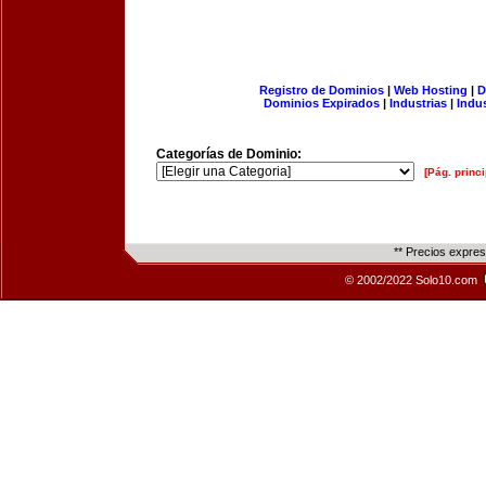
Registro de Dominios
|
Web Hosting
|
D
Dominios Expirados
|
Industrias
|
Indu
Categorías de Dominio:
[Pág. princi
** Precios expre
© 2002/2022 Solo10.com