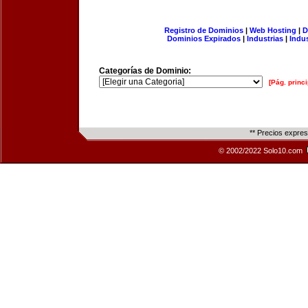
Registro de Dominios
|
Web Hosting
|
D
Dominios Expirados
|
Industrias
|
Indu
Categorías de Dominio:
[Pág. princi
** Precios expre
© 2002/2022 Solo10.com