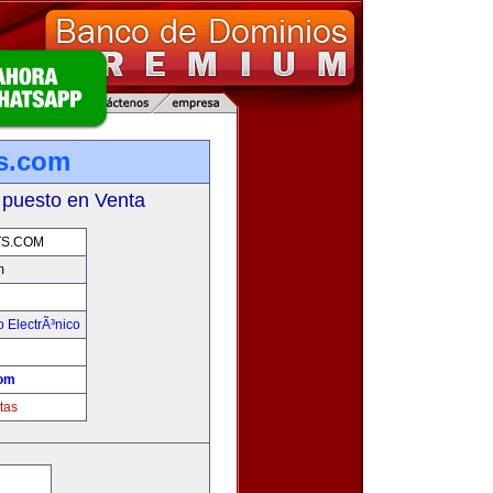
s.com
 puesto en Venta
S.COM
m
 ElectrÃ³nico
!
com
tas