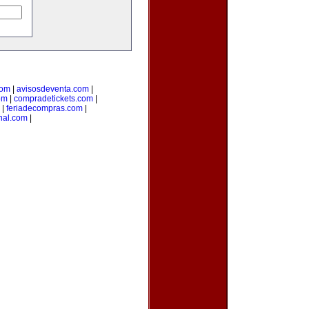
com
|
avisosdeventa.com
|
om
|
compradetickets.com
|
|
feriadecompras.com
|
anal.com
|