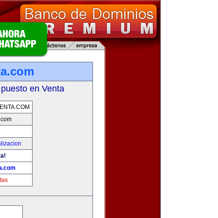
ta.com
 puesto en Venta
ENTA.COM
a.com
lizacion
ta!
ta.com
tas