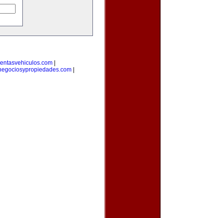
entasvehiculos.com
|
negociosypropiedades.com
|