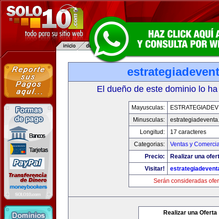
estrategiadeven
El dueño de este dominio lo ha
Mayusculas:
ESTRATEGIADEV
Minusculas:
estrategiadevent
Longitud:
17 caracteres
Categorias:
Ventas y Comercia
Precio:
Realizar una ofer
Visitar!
estrategiadeven
Serán consideradas ofer
Realizar una Oferta