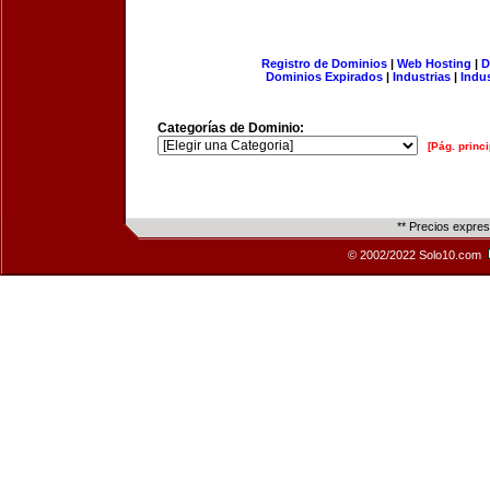
Registro de Dominios
|
Web Hosting
|
D
Dominios Expirados
|
Industrias
|
Indu
Categorías de Dominio:
[Pág. princi
** Precios expre
© 2002/2022 Solo10.com