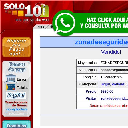
zonadesegurid
Vendido!
Mayusculas:
ZONADESEGUR
Minusculas:
zonadesegurida
Longitud:
15 caracteres
Categorias:
Hogar
,
Portales
,
Precio:
$990.00
Visitar!
zonadesegurida
Serán consideradas ofer