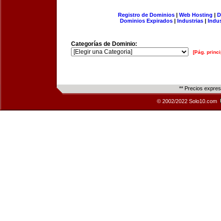
Registro de Dominios
|
Web Hosting
|
D
Dominios Expirados
|
Industrias
|
Indu
Categorías de Dominio:
[Pág. princi
** Precios expre
© 2002/2022 Solo10.com