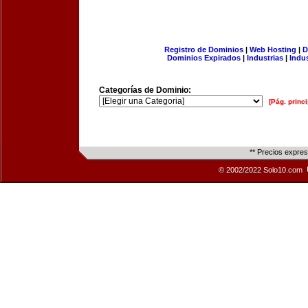
Registro de Dominios
|
Web Hosting
|
D
Dominios Expirados
|
Industrias
|
Indu
Categorías de Dominio:
[Pág. princi
** Precios expre
© 2002/2022 Solo10.com