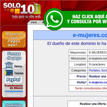
e-mujeres.c
El dueño de este dominio lo ha
Mayusculas:
E-MUJERES
Minusculas:
e-mujeres.co
Longitud:
9 caracteres
Categorias:
Portales
,
Soc
Precio:
Realizar una 
Visitar!
e-mujeres.c
Serán consideradas ofer
Realizar una Oferta