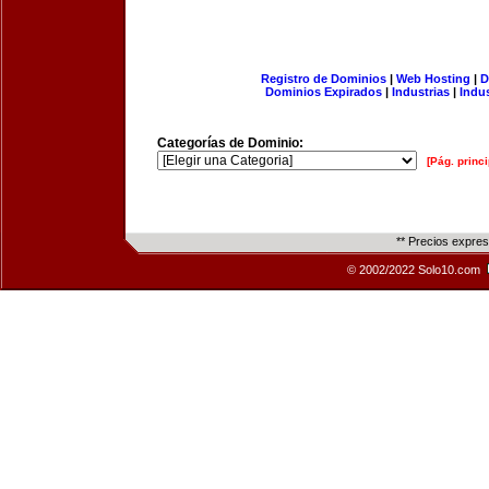
Registro de Dominios
|
Web Hosting
|
D
Dominios Expirados
|
Industrias
|
Indu
Categorías de Dominio:
[Pág. princi
** Precios expre
© 2002/2022 Solo10.com