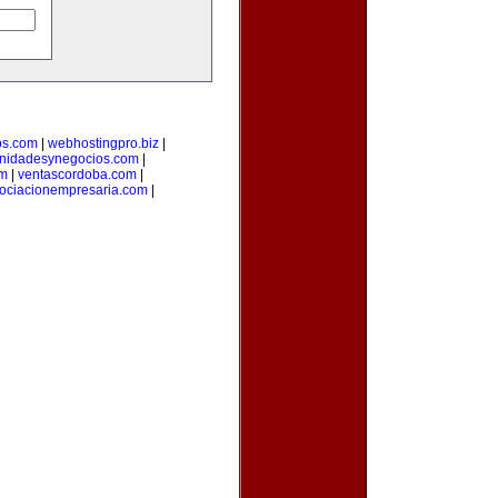
os.com
|
webhostingpro.biz
|
unidadesynegocios.com
|
om
|
ventascordoba.com
|
ociacionempresaria.com
|