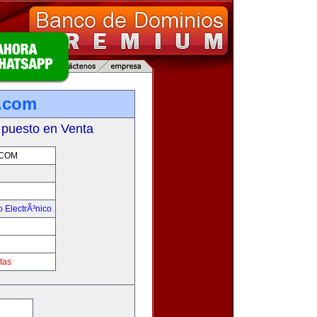
.com
 puesto en Venta
COM
 ElectrÃ³nico
!
tas