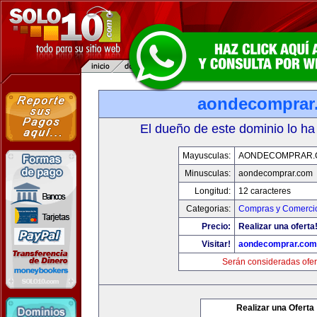
aondecomprar
El dueño de este dominio lo ha
Mayusculas:
AONDECOMPRAR.
Minusculas:
aondecomprar.com
Longitud:
12 caracteres
Categorias:
Compras y Comercio
Precio:
Realizar una oferta
Visitar!
aondecomprar.com
Serán consideradas ofer
Realizar una Oferta