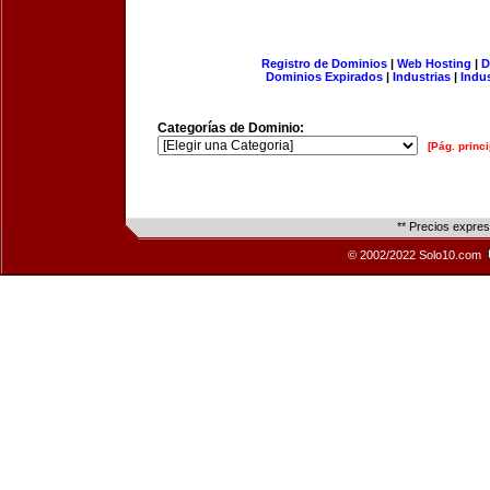
Registro de Dominios
|
Web Hosting
|
D
Dominios Expirados
|
Industrias
|
Indu
Categorías de Dominio:
[Pág. princi
** Precios expre
© 2002/2022 Solo10.com