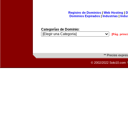
Registro de Dominios
|
Web Hosting
|
D
Dominios Expirados
|
Industrias
|
Indu
Categorías de Dominio:
[Pág. princi
** Precios expre
© 2002/2022 Solo10.com