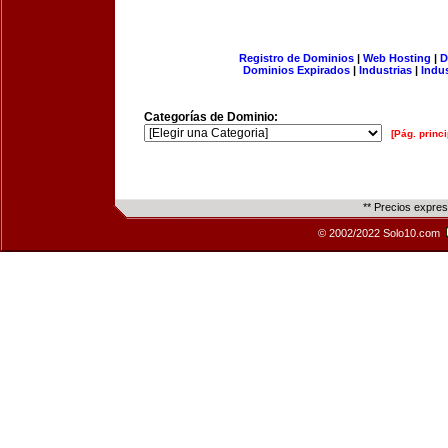
Registro de Dominios
|
Web Hosting
|
D
Dominios Expirados
|
Industrias
|
Indu
Categorías de Dominio:
[Pág. princi
** Precios expre
© 2002/2022 Solo10.com