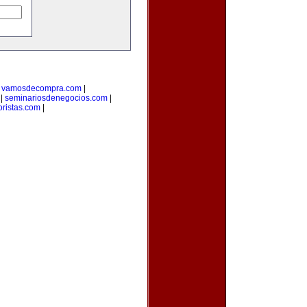
|
vamosdecompra.com
|
|
seminariosdenegocios.com
|
oristas.com
|