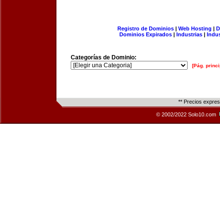
Registro de Dominios
|
Web Hosting
|
D
Dominios Expirados
|
Industrias
|
Indu
Categorías de Dominio:
[Pág. princi
** Precios expre
© 2002/2022 Solo10.com