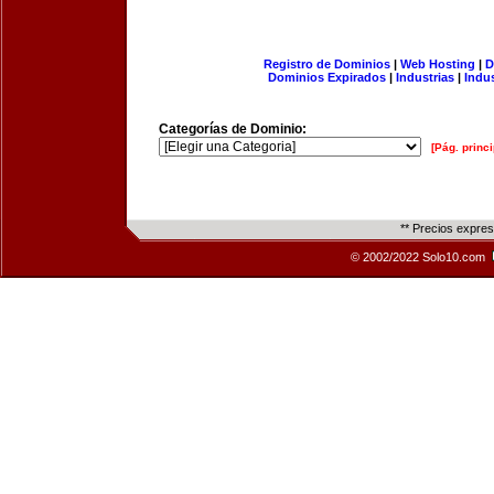
Registro de Dominios
|
Web Hosting
|
D
Dominios Expirados
|
Industrias
|
Indu
Categorías de Dominio:
[Pág. princi
** Precios expre
© 2002/2022 Solo10.com