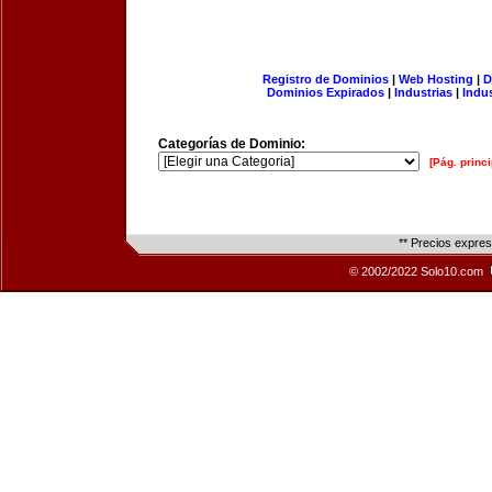
Registro de Dominios
|
Web Hosting
|
D
Dominios Expirados
|
Industrias
|
Indu
Categorías de Dominio:
[Pág. princi
** Precios expre
© 2002/2022 Solo10.com