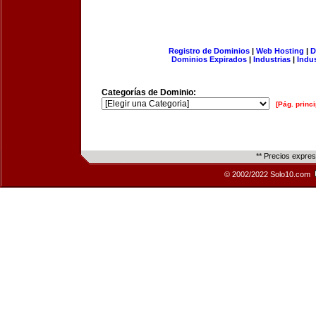
Registro de Dominios
|
Web Hosting
|
D
Dominios Expirados
|
Industrias
|
Indu
Categorías de Dominio:
[Pág. princi
** Precios expre
© 2002/2022 Solo10.com