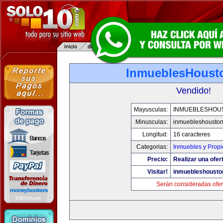
InmueblesHoust
Vendido!
Mayusculas:
INMUEBLESHOU
Minusculas:
inmuebleshousto
Longitud:
16 caracteres
Categorias:
Inmuebles y Prop
Precio:
Realizar una ofer
Visitar!
inmuebleshousto
Serán consideradas ofer