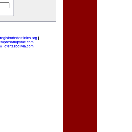
registrodedominios.org
|
empresariopyme.com
|
m
|
ofertasbolivia.com
|