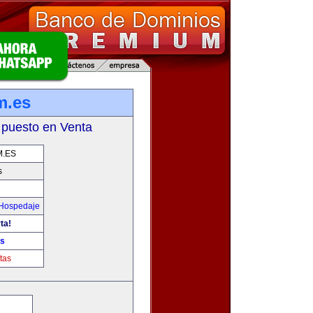
m.es
 puesto en Venta
M.ES
s
 Hospedaje
ta!
es
tas