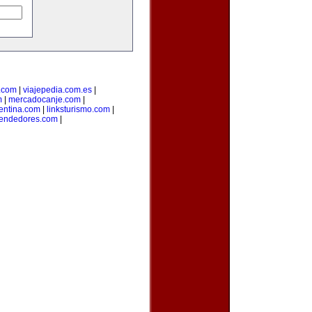
.com
|
viajepedia.com.es
|
m
|
mercadocanje.com
|
entina.com
|
linksturismo.com
|
endedores.com
|