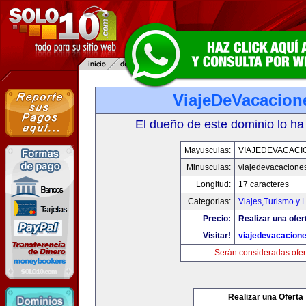
ViajeDeVacacion
El dueño de este dominio lo ha
Mayusculas:
VIAJEDEVACACI
Minusculas:
viajedevacacione
Longitud:
17 caracteres
Categorias:
Viajes,Turismo y
Precio:
Realizar una ofer
Visitar!
viajedevacacion
Serán consideradas ofer
Realizar una Oferta