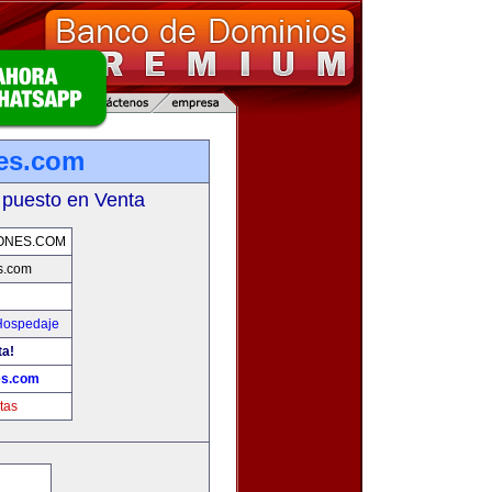
es.com
 puesto en Venta
ONES.COM
s.com
 Hospedaje
ta!
es.com
tas