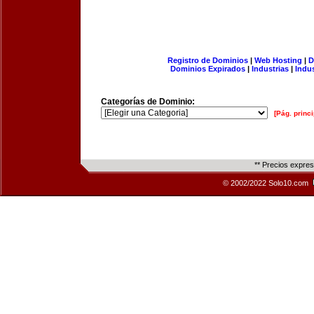
Registro de Dominios
|
Web Hosting
|
D
Dominios Expirados
|
Industrias
|
Indu
Categorías de Dominio:
[Pág. princi
** Precios expre
© 2002/2022 Solo10.com