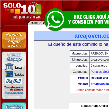
areajoven.c
El dueño de este dominio lo ha
Mayusculas:
AREAJOVEN
Minusculas:
areajoven.co
Longitud:
9 caracteres
Categorias:
Portales
,
Soc
Precio:
Realizar una 
Visitar!
areajoven.c
Serán consideradas ofer
Realizar una Oferta