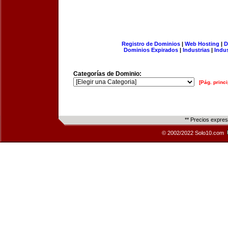
Registro de Dominios
|
Web Hosting
|
D
Dominios Expirados
|
Industrias
|
Indu
Categorías de Dominio:
[Pág. princi
** Precios expre
© 2002/2022 Solo10.com