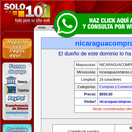
nicaraguacompr
El dueño de este dominio lo ha
Mayusculas:
NICARAGUACOMP
Minusculas:
nicaraguacompras.
Longitud:
16 caracteres
Categorias:
Compras y Comercio
Precio:
$650.00
Visitar!
nicaraguacompras
Serán consideradas ofer
R