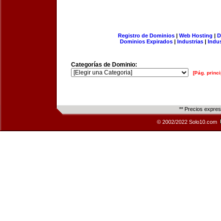
Registro de Dominios
|
Web Hosting
|
D
Dominios Expirados
|
Industrias
|
Indu
Categorías de Dominio:
[Pág. princi
** Precios expre
© 2002/2022 Solo10.com