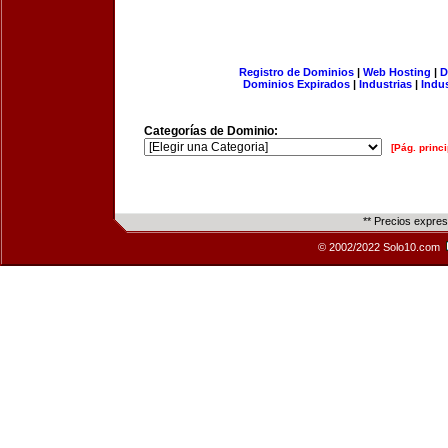
Registro de Dominios
|
Web Hosting
|
D
Dominios Expirados
|
Industrias
|
Indu
Categorías de Dominio:
[Pág. princi
** Precios expre
© 2002/2022 Solo10.com