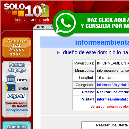
informeambient
El dueño de este dominio lo ha
Mayusculas:
INFORMEAMBIENT
Minusculas:
informeambiental.c
Longitud:
16 caracteres
Categorias:
InformaciÃ³n y Notic
Precio:
Realizar una oferta
Visitar!
informeambiental.
Serán consideradas ofer
Realizar una Oferta