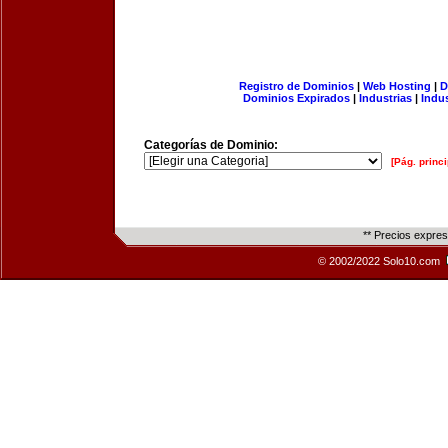
Registro de Dominios
|
Web Hosting
|
D
Dominios Expirados
|
Industrias
|
Indu
Categorías de Dominio:
[Pág. princi
** Precios expre
© 2002/2022 Solo10.com