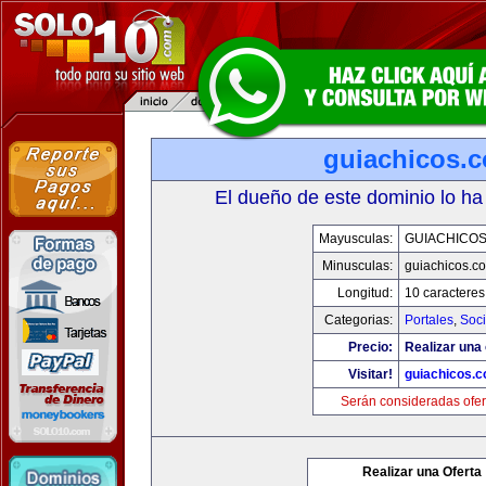
guiachicos.
El dueño de este dominio lo ha
Mayusculas:
GUIACHICO
Minusculas:
guiachicos.c
Longitud:
10 caracteres
Categorias:
Portales
,
Soc
Precio:
Realizar una 
Visitar!
guiachicos.
Serán consideradas ofer
Realizar una Oferta