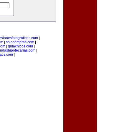
esionesfotograficas.com
|
om
|
solocompras.com
|
com
|
guiachicos.com
|
udashipotecarias.com
|
atis.com
|