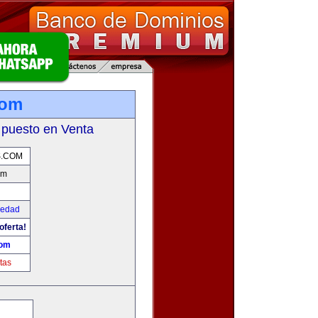
com
 puesto en Venta
S.COM
om
iedad
oferta!
com
tas