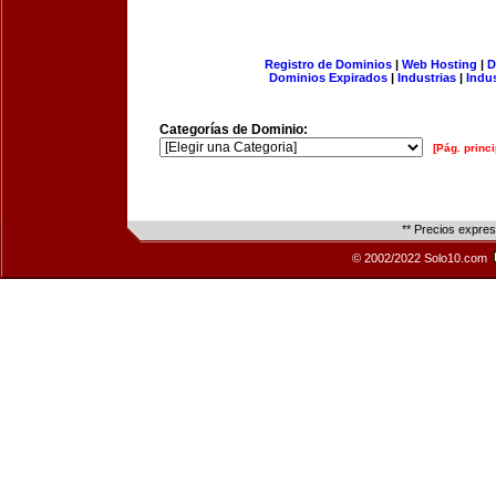
Registro de Dominios
|
Web Hosting
|
D
Dominios Expirados
|
Industrias
|
Indu
Categorías de Dominio:
[Pág. princi
** Precios expre
© 2002/2022 Solo10.com