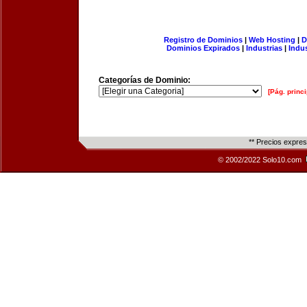
Registro de Dominios
|
Web Hosting
|
D
Dominios Expirados
|
Industrias
|
Indu
Categorías de Dominio:
[Pág. princi
** Precios expre
© 2002/2022 Solo10.com