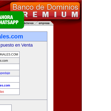
ales.com
 puesto en Venta
ONALES.COM
es.com
spedaje
les.com
tas