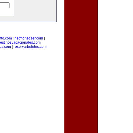
nto.com
|
netmonetizer.com
|
estinosvacacionales.com
|
ros.com
|
reservarboletos.com
|