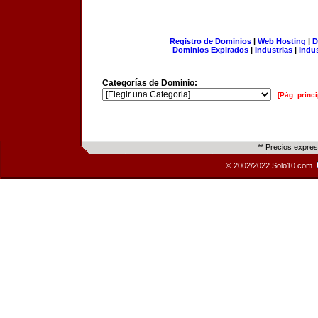
Registro de Dominios
|
Web Hosting
|
D
Dominios Expirados
|
Industrias
|
Indu
Categorías de Dominio:
[Pág. princi
** Precios expre
© 2002/2022 Solo10.com