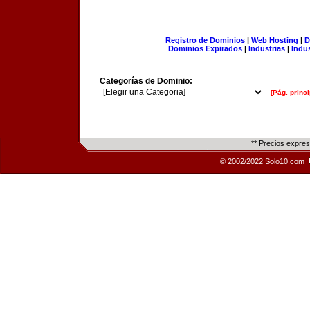
Registro de Dominios
|
Web Hosting
|
D
Dominios Expirados
|
Industrias
|
Indu
Categorías de Dominio:
[Pág. princi
** Precios expre
© 2002/2022 Solo10.com