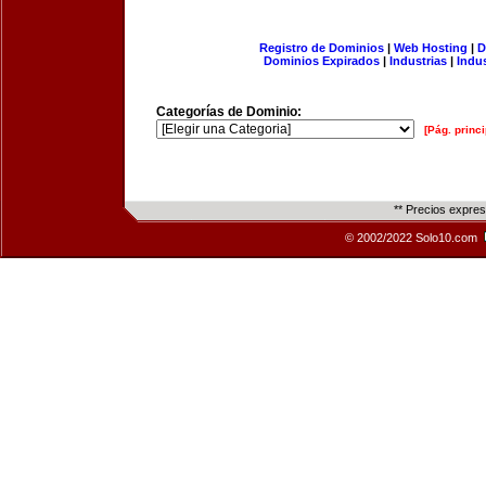
Registro de Dominios
|
Web Hosting
|
D
Dominios Expirados
|
Industrias
|
Indu
Categorías de Dominio:
[Pág. princi
** Precios expre
© 2002/2022 Solo10.com