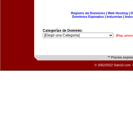
Registro de Dominios
|
Web Hosting
|
D
Dominios Expirados
|
Industrias
|
Indu
Categorías de Dominio:
[Pág. princi
** Precios expre
© 2002/2022 Solo10.com