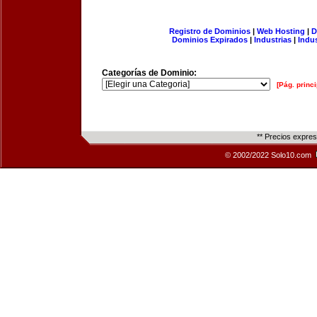
Registro de Dominios
|
Web Hosting
|
D
Dominios Expirados
|
Industrias
|
Indu
Categorías de Dominio:
[Pág. princi
** Precios expre
© 2002/2022 Solo10.com