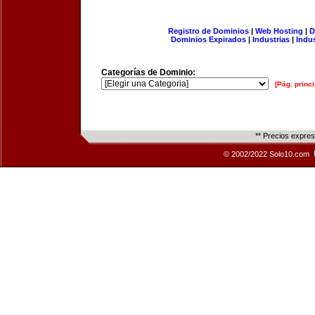
Registro de Dominios
|
Web Hosting
|
D
Dominios Expirados
|
Industrias
|
Indu
Categorías de Dominio:
[Pág. princi
** Precios expre
© 2002/2022 Solo10.com