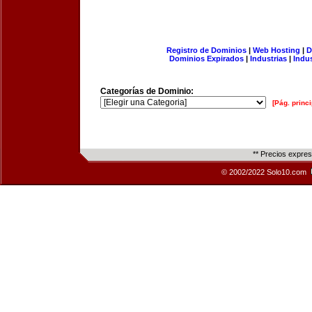
Registro de Dominios
|
Web Hosting
|
D
Dominios Expirados
|
Industrias
|
Indu
Categorías de Dominio:
[Pág. princi
** Precios expre
© 2002/2022 Solo10.com