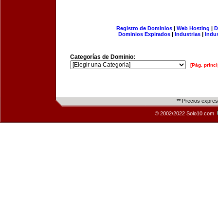
Registro de Dominios
|
Web Hosting
|
D
Dominios Expirados
|
Industrias
|
Indu
Categorías de Dominio:
[Pág. princi
** Precios expre
© 2002/2022 Solo10.com