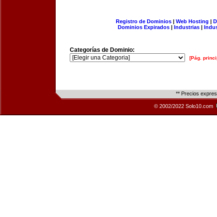
Registro de Dominios
|
Web Hosting
|
D
Dominios Expirados
|
Industrias
|
Indu
Categorías de Dominio:
[Pág. princi
** Precios expre
© 2002/2022 Solo10.com