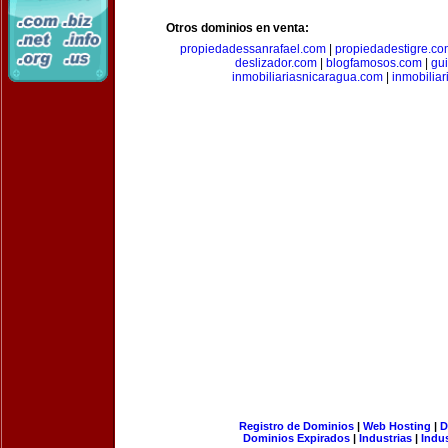
Otros dominios en venta:
propiedadessanrafael.com
|
propiedadestigre.c
deslizador.com
|
blogfamosos.com
|
gu
inmobiliariasnicaragua.com
|
inmobilia
Registro de Dominios
|
Web Hosting
|
D
Dominios Expirados
|
Industrias
|
Indu