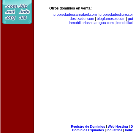
Otros dominios en venta:
propiedadessanrafael.com
|
propiedadestigre.c
deslizador.com
|
blogfamosos.com
|
gu
inmobiliariasnicaragua.com
|
inmobilia
Registro de Dominios
|
Web Hosting
|
D
Dominios Expirados
|
Industrias
|
Indu