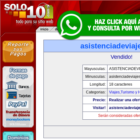
asistenciadevia
Vendido!
Mayusculas:
ASISTENCIADEV
Minusculas:
asistenciadeviaje
Longitud:
18 caracteres
Categorias:
Viajes,Turismo y
Precio:
Realizar una ofer
Visitar!
asistenciadeviaj
Serán consideradas ofer