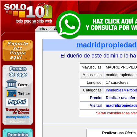
madridpropieda
El dueño de este dominio lo ha
Mayusculas:
MADRIDPROPIE
Minusculas:
madridpropiedade
Longitud:
17 caracteres
Categorias:
Inmuebles y Prop
Precio:
Realizar una ofert
Visitar!
madridpropiedad
Serán consideradas ofer
Realizar una Oferta