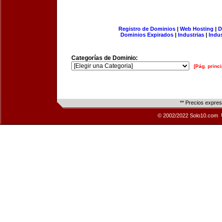
Registro de Dominios
|
Web Hosting
|
D
Dominios Expirados
|
Industrias
|
Indu
Categorías de Dominio:
[Pág. princi
** Precios expre
© 2002/2022 Solo10.com