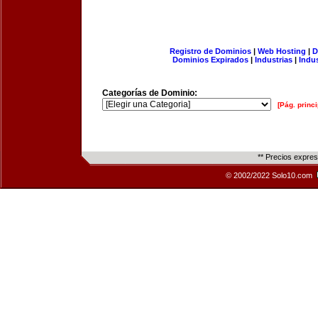
Registro de Dominios
|
Web Hosting
|
D
Dominios Expirados
|
Industrias
|
Indu
Categorías de Dominio:
[Pág. princi
** Precios expre
© 2002/2022 Solo10.com