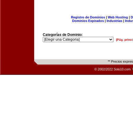
Registro de Dominios
|
Web Hosting
|
D
Dominios Expirados
|
Industrias
|
Indu
Categorías de Dominio:
[Pág. princi
** Precios expre
© 2002/2022 Solo10.com