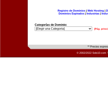
Registro de Dominios
|
Web Hosting
|
D
Dominios Expirados
|
Industrias
|
Indu
Categorías de Dominio:
[Pág. princi
** Precios expre
© 2002/2022 Solo10.com