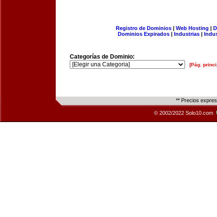
Registro de Dominios
|
Web Hosting
|
D
Dominios Expirados
|
Industrias
|
Indu
Categorías de Dominio:
[Pág. princi
** Precios expre
© 2002/2022 Solo10.com