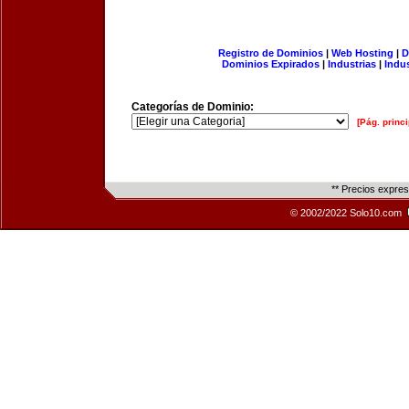
Registro de Dominios
|
Web Hosting
|
D
Dominios Expirados
|
Industrias
|
Indu
Categorías de Dominio:
[Pág. princi
** Precios expre
© 2002/2022 Solo10.com