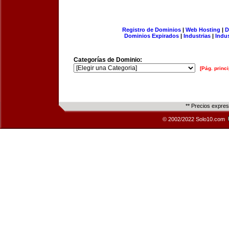
Registro de Dominios
|
Web Hosting
|
D
Dominios Expirados
|
Industrias
|
Indu
Categorías de Dominio:
[Pág. princi
** Precios expre
© 2002/2022 Solo10.com