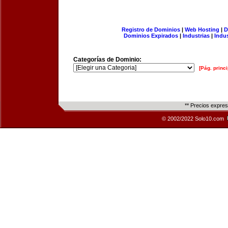
Registro de Dominios
|
Web Hosting
|
D
Dominios Expirados
|
Industrias
|
Indu
Categorías de Dominio:
[Pág. princi
** Precios expre
© 2002/2022 Solo10.com